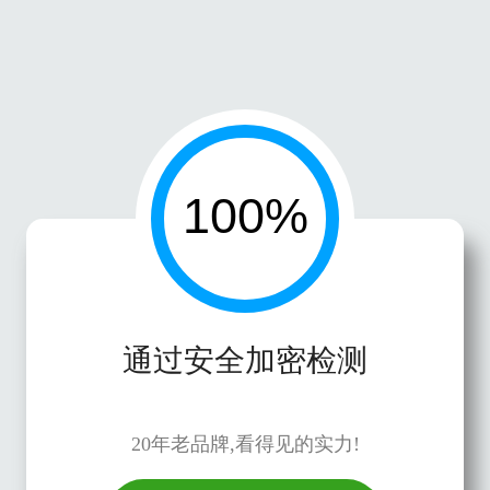
通过安全加密检测
20年老品牌,看得见的实力!